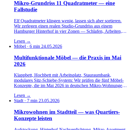
Mikro-Grundriss 11 Quadratmeter — eine
Fallstudie
Elf Quadratmeter klingen wenig, lassen sich aber sortieren.
Wir zerlegen einen realen Studio-Grundriss aus einem
Hamburger Hinterhof in vier Zonen — Schlafen, Arbeiten,
Essen, Bad — und prüfen Achsen, Stehhöhen, Lichtführung
Lesen
→
und Möbelschiene. Eine Lesart, die zeigt, wo das Modul kippt
Möbel · 6 min
24.05.2026
und wo es trägt.
Multifunktionale Möbel — die Praxis im Mai
2026
Klappbett, Hochbett mit Arbeitsplatz, Stauraumbank,
modulares Sitz-Schiebe-System: Wir prüfen die fünf Möbel-
Konzepte, die im Mai 2026 in deutschen Mikro-Wohnungen
am häufigsten auftauchen — gegen vier Kriterien.
Lesen
→
Haltbarkeit, Bedienungs-Häufigkeit, Reparierbarkeit,
Stadt · 7 min
23.05.2026
Quadratmeter-Effizienz.
Mikrowohnen im Stadtteil — was Quartiers-
Konzepte leisten
Aufstockung, Hinterhof-Nachverdichtung, Mikro-Apartment-