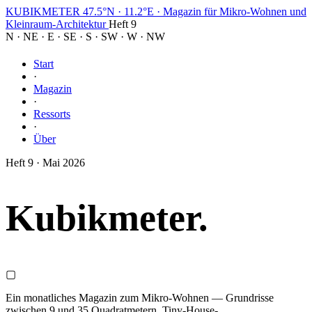
KUBIKMETER
47.5°N · 11.2°E
·
Magazin für Mikro-Wohnen und
Kleinraum-Architektur
Heft 9
N
·
NE
·
E
·
SE
·
S
·
SW
·
W
·
NW
Start
·
Magazin
·
Ressorts
·
Über
Heft 9 · Mai 2026
Kubik
meter
.
▢
Ein monatliches Magazin zum Mikro-Wohnen — Grundrisse
zwischen 9 und 35 Quadratmetern, Tiny-House-