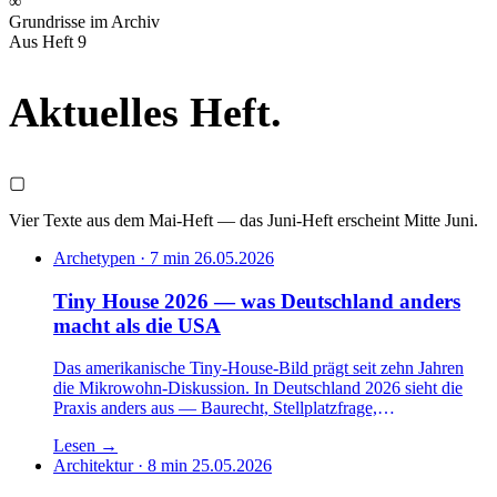
∞
Grundrisse im Archiv
Aus Heft 9
Aktuelles
Heft
.
▢
Vier Texte aus dem Mai-Heft — das Juni-Heft erscheint Mitte Juni.
Archetypen · 7 min
26.05.2026
Tiny House 2026 — was Deutschland anders
macht als die USA
Das amerikanische Tiny-House-Bild prägt seit zehn Jahren
die Mikrowohn-Diskussion. In Deutschland 2026 sieht die
Praxis anders aus — Baurecht, Stellplatzfrage,
Genehmigungsdauer und KfW-Förderung erzwingen eine
Lesen
→
eigene Typologie. Wir gehen vier Unterschiede durch, die im
Architektur · 8 min
25.05.2026
Werkstattgespräch sofort sichtbar werden.