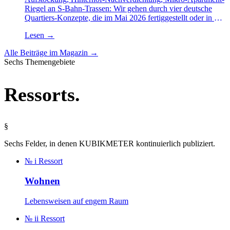
Riegel an S-Bahn-Trassen: Wir gehen durch vier deutsche
Quartiers-Konzepte, die im Mai 2026 fertiggestellt oder in der
Bauphase sind, und prüfen, welche Logik tragfähig wirkt —
Lesen
→
und welche eher Foliengrafik bleibt.
Alle Beiträge im Magazin →
Sechs Themengebiete
Ressorts
.
§
Sechs Felder, in denen KUBIKMETER kontinuierlich publiziert.
№ i
Ressort
Wohnen
Lebensweisen auf engem Raum
№ ii
Ressort