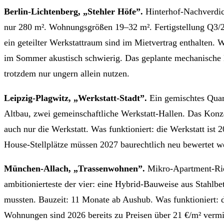
Berlin-Lichtenberg, „Stehler Höfe”.
Hinterhof-Nachverdic
nur 280 m². Wohnungsgrößen 19–32 m². Fertigstellung Q3/202
ein geteilter Werkstattraum sind im Mietvertrag enthalten. 
im Sommer akustisch schwierig. Das geplante mechanische
trotzdem nur ungern allein nutzen.
Leipzig-Plagwitz, „Werkstatt-Stadt”.
Ein gemischtes Quar
Altbau, zwei gemeinschaftliche Werkstatt-Hallen. Das Kon
auch nur die Werkstatt. Was funktioniert: die Werkstatt ist 
House-Stellplätze müssen 2027 baurechtlich neu bewertet 
München-Allach, „Trassenwohnen”.
Mikro-Apartment-Rieg
ambitionierteste der vier: eine Hybrid-Bauweise aus Stahl
mussten. Bauzeit: 11 Monate ab Aushub. Was funktioniert: 
Wohnungen sind 2026 bereits zu Preisen über 21 €/m² vermi