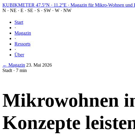
KUBIKMETER
47.5°N · 11.2°E
·
Magazin für Mikro-Wohnen und K
N
·
NE
·
E
·
SE
·
S
·
SW
·
W
·
NW
Start
·
Magazin
·
Ressorts
·
Über
← Magazin
23. Mai 2026
Stadt · 7 min
Mikrowohnen im
Konzepte leiste