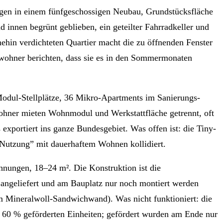
en in einem fünfgeschossigen Neubau, Grundstücksfläche
innen begrünt geblieben, ein geteilter Fahrradkeller und
nehin verdichteten Quartier macht die zu öffnenden Fenster
wohner berichten, dass sie es in den Sommermonaten
odul-Stellplätze, 36 Mikro-Apartments im Sanierungs-
hner mieten Wohnmodul und Werkstattfläche getrennt, oft
 exportiert ins ganze Bundesgebiet. Was offen ist: die Tiny-
Nutzung” mit dauerhaftem Wohnen kollidiert.
hnungen, 18–24 m². Die Konstruktion ist die
 angeliefert und am Bauplatz nur noch montiert werden
m Mineralwoll-Sandwichwand). Was nicht funktioniert: die
t 60 % geförderten Einheiten; gefördert wurden am Ende nur