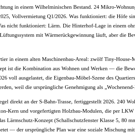
htung in einem Wilhelminischen Bestand. 24 Mikro-Wohnung
5, Vollvermietung Q1/2026. Was funktioniert: die Höfe sind 
Was nicht funktioniert: Lärm. Die Hinterhof-Lage in einem oh
 Lüftungssystem mit Wärmerückgewinnung läuft, aber die Be
tier in einem alten Maschinenbau-Areal: zwölf Tiny-House-M
zept ist die Kombination aus Wohnen und Werken — die Bewo
2026 voll ausgelastet, die Eigenbau-Möbel-Szene des Quartiers
werden, weil die ursprüngliche Genehmigung als „Wochenend-
el direkt an der S-Bahn-Trasse, fertiggestellt 2026. 240 Wo
beton-Kern und vorgefertigten Holzbau-Modulen, die per LKW
das Lärmschutz-Konzept (Schallschutzfenster Klasse 5, 80 m
etet — der ursprüngliche Plan war eine soziale Mischung mi