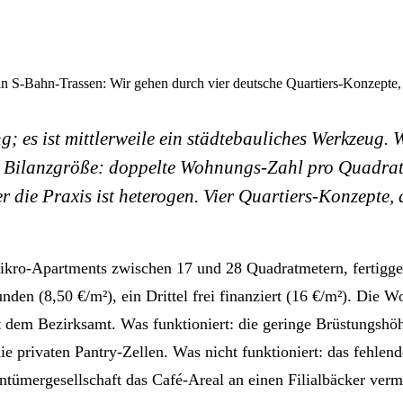
S-Bahn-Trassen: Wir gehen durch vier deutsche Quartiers-Konzepte, di
g; es ist mittlerweile ein städtebauliches Werkzeug
e Bilanzgröße: doppelte Wohnungs-Zahl pro Quadrat
 die Praxis ist heterogen. Vier Quartiers-Konzepte
kro-Apartments zwischen 17 und 28 Quadratmetern, fertigge
nden (8,50 €/m²), ein Drittel frei finanziert (16 €/m²). Die 
 dem Bezirksamt. Was funktioniert: die geringe Brüstungshöh
ie privaten Pantry-Zellen. Was nicht funktioniert: das fehle
gentümergesellschaft das Café-Areal an einen Filialbäcker verm