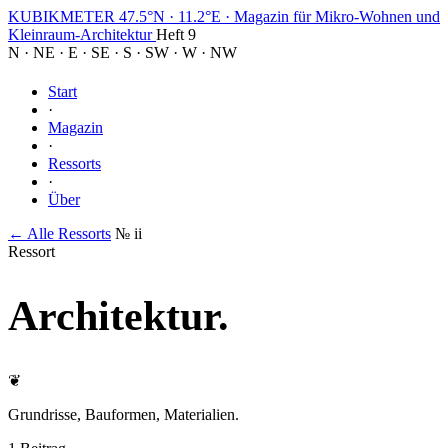
KUBIKMETER
47.5°N · 11.2°E
·
Magazin für Mikro-Wohnen und
Kleinraum-Architektur
Heft 9
N
·
NE
·
E
·
SE
·
S
·
SW
·
W
·
NW
Start
·
Magazin
·
Ressorts
·
Über
← Alle Ressorts
№ ii
Ressort
Architektur
.
❦
Grundrisse, Bauformen, Materialien.