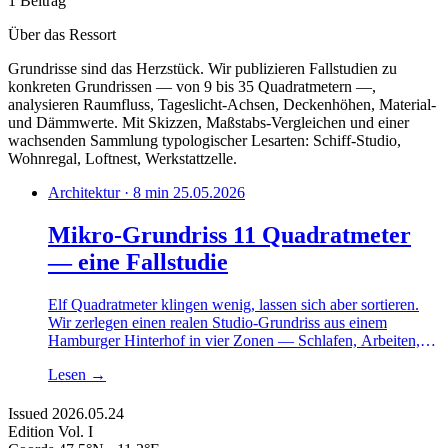
1 Beitrag
Über das Ressort
Grundrisse sind das Herzstück. Wir publizieren Fallstudien zu
konkreten Grundrissen — von 9 bis 35 Quadratmetern —,
analysieren Raumfluss, Tageslicht-Achsen, Deckenhöhen, Material-
und Dämmwerte. Mit Skizzen, Maßstabs-Vergleichen und einer
wachsenden Sammlung typologischer Lesarten: Schiff-Studio,
Wohnregal, Loftnest, Werkstattzelle.
Architektur · 8 min
25.05.2026
Mikro-Grundriss 11 Quadratmeter
— eine Fallstudie
Elf Quadratmeter klingen wenig, lassen sich aber sortieren.
Wir zerlegen einen realen Studio-Grundriss aus einem
Hamburger Hinterhof in vier Zonen — Schlafen, Arbeiten,
Essen, Bad — und prüfen Achsen, Stehhöhen, Lichtführung
Lesen
→
und Möbelschiene. Eine Lesart, die zeigt, wo das Modul kippt
und wo es trägt.
Issued
2026.05.24
Edition
Vol. I