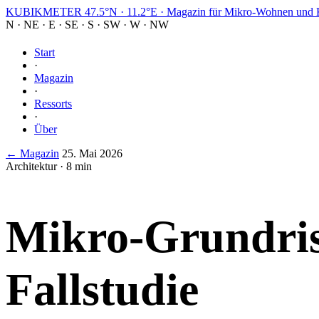
KUBIKMETER
47.5°N · 11.2°E
·
Magazin für Mikro-Wohnen und K
N
·
NE
·
E
·
SE
·
S
·
SW
·
W
·
NW
Start
·
Magazin
·
Ressorts
·
Über
← Magazin
25. Mai 2026
Architektur · 8 min
Mikro-Grundris
Fallstudie