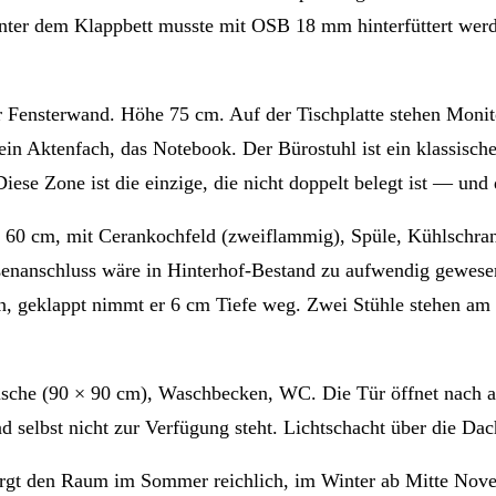
nter dem Klappbett musste mit OSB 18 mm hinterfüttert werde
 Fensterwand. Höhe 75 cm. Auf der Tischplatte stehen Monito
ein Aktenfach, das Notebook. Der Bürostuhl ist ein klassische
ese Zone ist die einzige, die nicht doppelt belegt ist — und 
 60 cm, mit Cerankochfeld (zweiflammig), Spüle, Kühlschran
anschluss wäre in Hinterhof-Bestand zu aufwendig gewesen. 
, geklappt nimmt er 6 cm Tiefe weg. Zwei Stühle stehen am Fe
usche (90 × 90 cm), Waschbecken, WC. Die Tür öffnet nach
 selbst nicht zur Verfügung steht. Lichtschacht über die Da
rgt den Raum im Sommer reichlich, im Winter ab Mitte Novemb