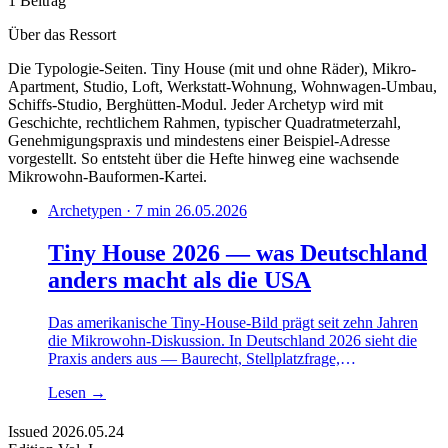
1 Beitrag
Über das Ressort
Die Typologie-Seiten. Tiny House (mit und ohne Räder), Mikro-
Apartment, Studio, Loft, Werkstatt-Wohnung, Wohnwagen-Umbau,
Schiffs-Studio, Berghütten-Modul. Jeder Archetyp wird mit
Geschichte, rechtlichem Rahmen, typischer Quadratmeterzahl,
Genehmigungspraxis und mindestens einer Beispiel-Adresse
vorgestellt. So entsteht über die Hefte hinweg eine wachsende
Mikrowohn-Bauformen-Kartei.
Archetypen · 7 min
26.05.2026
Tiny House 2026 — was Deutschland
anders macht als die USA
Das amerikanische Tiny-House-Bild prägt seit zehn Jahren
die Mikrowohn-Diskussion. In Deutschland 2026 sieht die
Praxis anders aus — Baurecht, Stellplatzfrage,
Genehmigungsdauer und KfW-Förderung erzwingen eine
Lesen
→
eigene Typologie. Wir gehen vier Unterschiede durch, die im
Werkstattgespräch sofort sichtbar werden.
Issued
2026.05.24