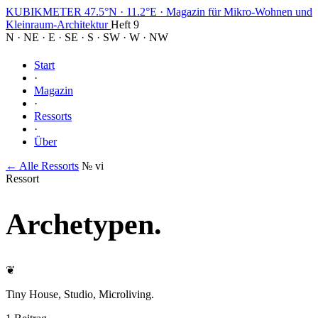
KUBIKMETER
47.5°N · 11.2°E
·
Magazin für Mikro-Wohnen und
Kleinraum-Architektur
Heft 9
N
·
NE
·
E
·
SE
·
S
·
SW
·
W
·
NW
Start
·
Magazin
·
Ressorts
·
Über
← Alle Ressorts
№ vi
Ressort
Archetypen
.
❦
Tiny House, Studio, Microliving.