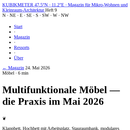
KUBIKMETER
47.5°N · 11.2°E
·
Magazin für Mikro-Wohnen und
Kleinraum-Architektur
Heft 9
N
·
NE
·
E
·
SE
·
S
·
SW
·
W
·
NW
Start
·
Magazin
·
Ressorts
·
Über
← Magazin
24. Mai 2026
Möbel · 6 min
Multifunktionale Möbel —
die Praxis im Mai 2026
❦
Klappbett, Hochbett mit Arbeitsplatz, Stauraumbank, modulares