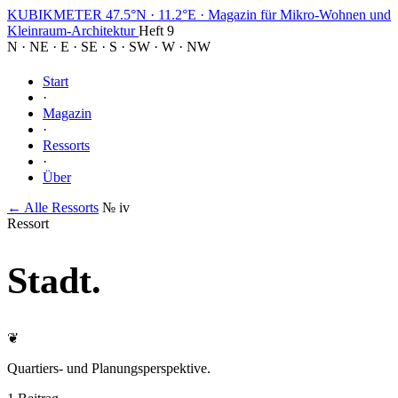
KUBIKMETER
47.5°N · 11.2°E
·
Magazin für Mikro-Wohnen und
Kleinraum-Architektur
Heft 9
N
·
NE
·
E
·
SE
·
S
·
SW
·
W
·
NW
Start
·
Magazin
·
Ressorts
·
Über
← Alle Ressorts
№ iv
Ressort
Stadt
.
❦
Quartiers- und Planungsperspektive.