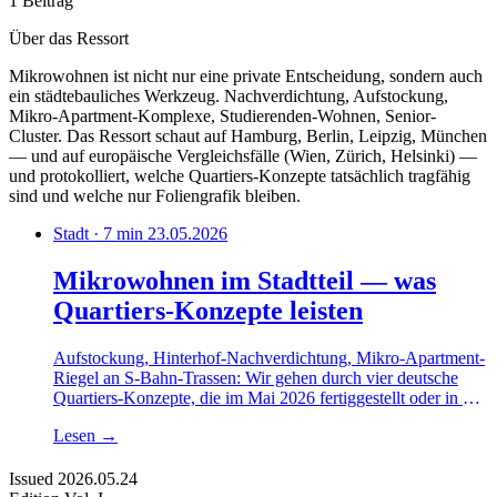
1 Beitrag
Über das Ressort
Mikrowohnen ist nicht nur eine private Entscheidung, sondern auch
ein städtebauliches Werkzeug. Nachverdichtung, Aufstockung,
Mikro-Apartment-Komplexe, Studierenden-Wohnen, Senior-
Cluster. Das Ressort schaut auf Hamburg, Berlin, Leipzig, München
— und auf europäische Vergleichsfälle (Wien, Zürich, Helsinki) —
und protokolliert, welche Quartiers-Konzepte tatsächlich tragfähig
sind und welche nur Foliengrafik bleiben.
Stadt · 7 min
23.05.2026
Mikrowohnen im Stadtteil — was
Quartiers-Konzepte leisten
Aufstockung, Hinterhof-Nachverdichtung, Mikro-Apartment-
Riegel an S-Bahn-Trassen: Wir gehen durch vier deutsche
Quartiers-Konzepte, die im Mai 2026 fertiggestellt oder in der
Bauphase sind, und prüfen, welche Logik tragfähig wirkt —
Lesen
→
und welche eher Foliengrafik bleibt.
Issued
2026.05.24