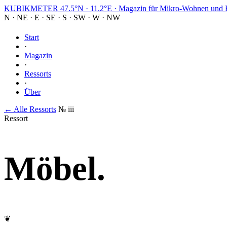
KUBIKMETER
47.5°N · 11.2°E
·
Magazin für Mikro-Wohnen und K
N
·
NE
·
E
·
SE
·
S
·
SW
·
W
·
NW
Start
·
Magazin
·
Ressorts
·
Über
← Alle Ressorts
№ iii
Ressort
Möbel
.
❦