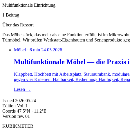
Multifunktionale Einrichtung.
1 Beitrag
Über das Ressort
Das Möbelstück, das mehr als eine Funktion erfüllt, ist im Mikrowohn
Türmöbel. Wir prüfen Werkstatt-Eigenbauten und Serienprodukte gegen
Möbel · 6 min
24.05.2026
Multifunktionale Möbel — die Praxis 
Klappbett, Hochbett mit Arbeitsplatz, Stauraumbank, modular
gegen vier Kriterien. Haltbarkeit, Bedienungs-Häufigkeit, Repa
Lesen
→
Issued
2026.05.24
Edition
Vol. I
Coords
47.5°N · 11.2°E
Version
rev. 01
KUBIKMETER