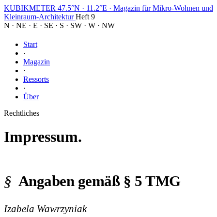
KUBIKMETER
47.5°N · 11.2°E
·
Magazin für Mikro-Wohnen und
Kleinraum-Architektur
Heft 9
N
·
NE
·
E
·
SE
·
S
·
SW
·
W
·
NW
Start
·
Magazin
·
Ressorts
·
Über
Rechtliches
Impressum.
Angaben gemäß § 5 TMG
Izabela Wawrzyniak